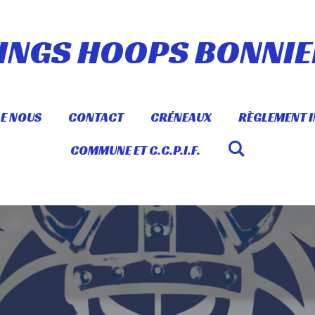
KINGS HOOPS BONNIE
E NOUS
CONTACT
CRÉNEAUX
RÈGLEMENT I
COMMUNE ET C.C.P.I.F.